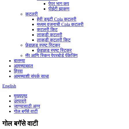
पेपर भाग कप
पीईटी झाकण
कटलरी
हेवी ड्यूटी Cpla कटलरी
मध्यम वजनाची Cpla कटलरी
कटलरी किट
लाकडी कटलरी
लाकडी कटलरी किट
छेडछाड स्पष्ट स्टिकर
छेडछाड स्पष्ट स्टिकर
मॅप आणि स्किन पेपरबोर्ड पॅकेजिंग
बातम्या
आमच्याबद्दल
हिरवा
आमच्याशी संपर्क साधा
English
मुख्यपृष्ठ
उत्पादने
जाण्यासाठी अन्न
गोल बगॅसे वाटी
गोल बगॅसे वाटी