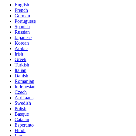
English
French
German
Portuguese
Spanish
Russian
Japanese
Korean
Arabic
Irish
Greek
Turkish
Italian
Danish
Romanian
Indonesian
Czech
Afrikaans
Swedish
Polish
Basque
Catalan
Esperanto
Hindi
Lao